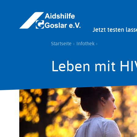
Direkt
zum
Inhalt
Main
Jetzt testen lass
navigation
Pfadnavigation
Startseite
Infothek
Leben mit HI