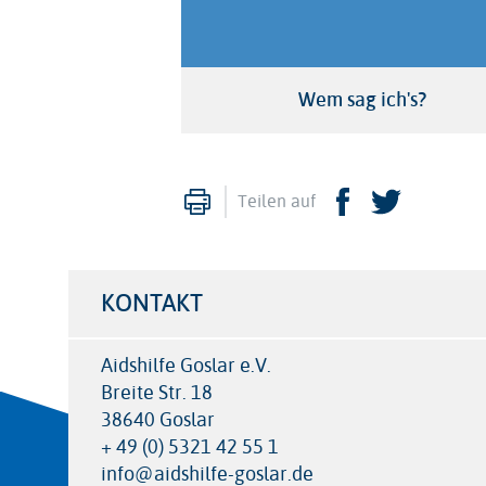
Wem sag ich's?
Drucken
Facebook
Twitte
Teilen auf
KONTAKT
Aidshilfe Goslar e.V.
Breite Str. 18
38640 Goslar
+ 49 (0) 5321 42 55 1
info@aidshilfe-goslar.de