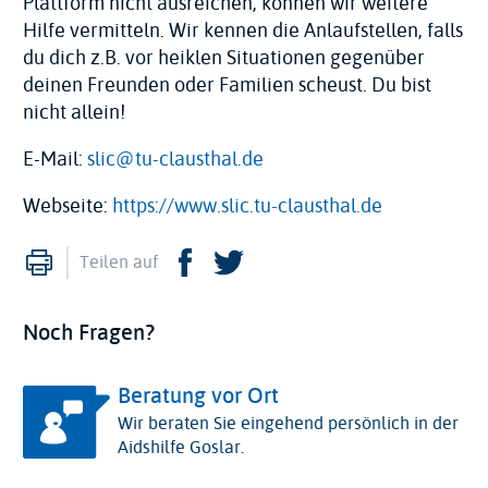
Plattform nicht ausreichen, können wir weitere
Hilfe vermitteln. Wir kennen die Anlaufstellen, falls
du dich z.B. vor heiklen Situationen gegenüber
deinen Freunden oder Familien scheust. Du bist
nicht allein!
E-Mail:
slic@tu-clausthal.de
Webseite:
https://www.slic.tu-clausthal.de
Drucken
Facebook
Twitter
Teilen auf
Noch Fragen?
Beratung vor Ort
Wir beraten Sie eingehend persönlich in der
Aidshilfe Goslar.