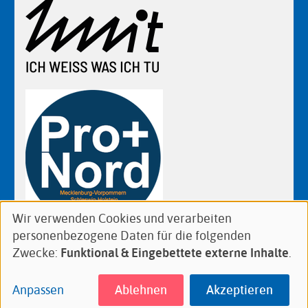
Wir verwenden Cookies und verarbeiten
Verwendung
personenbezogene Daten für die folgenden
von
Follow
Facebook
Zwecke:
Funktional & Eingebettete externe Inhalte
.
personenbezogenen
us
Daten
on:
Anpassen
Ablehnen
Akzeptieren
Footer
Datenschutz
Impressum
und