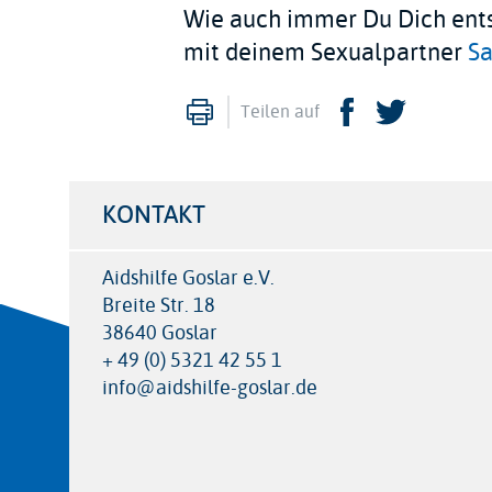
Wie auch immer Du Dich ents
mit deinem Sexualpartner
Sa
Drucken
Facebook
Twitte
Teilen auf
KONTAKT
Aidshilfe Goslar e.V.
Breite Str. 18
38640 Goslar
+ 49 (0) 5321 42 55 1
info@aidshilfe-goslar.de