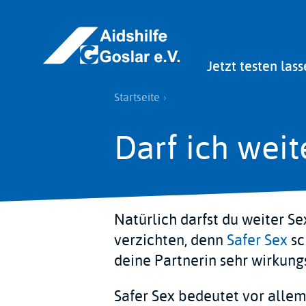
Direkt
zum
Inhalt
Main
Jetzt testen lass
navigation
Pfadnavigation
Startseite
Darf ich wei
Natürlich darfst du weiter Se
verzichten, denn
Safer Sex
sc
deine Partnerin sehr wirkungs
Safer Sex bedeutet vor allem