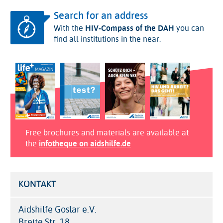
Search for an address
With the
HIV-Compass of the DAH
you can
find all institutions in the near.
Free brochures and materials are available at
the
infotheque on aidshilfe.de
KONTAKT
Aidshilfe Goslar e.V.
Breite Str. 18