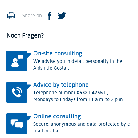
Print
Facebook
Twitter
Share on
Noch Fragen?
On-site consulting
We advise you in detail personally in the
Aidshilfe Goslar.
Advice by telephone
Telephone number
05321 42551
,
Mondays to Fridays from 11 a.m. to 2 p.m.
Online consulting
Secure, anonymous and data-protected by e-
mail or chat.